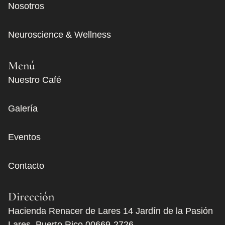
Nosotros
Neuroscience & Wellness
Menú
Nuestro Café
Galería
Eventos
Contacto
Dirección
Hacienda Renacer de Lares 14 Jardín de la Pasión
Lares, Puerto Rico 00669-2726