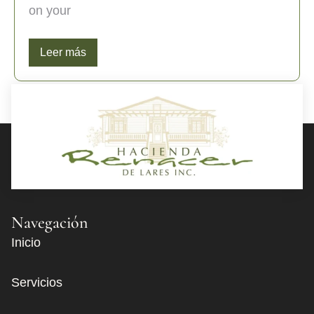
on your
Leer más
Navegación
Inicio
Servicios