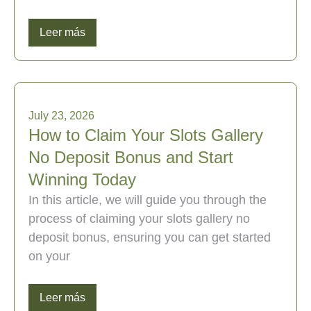
Leer más
July 23, 2026
How to Claim Your Slots Gallery
No Deposit Bonus and Start
Winning Today
In this article, we will guide you through the
process of claiming your slots gallery no
deposit bonus, ensuring you can get started
on your
Leer más