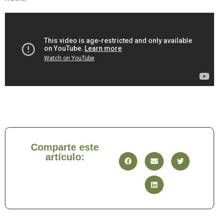
Comparte este
artículo: