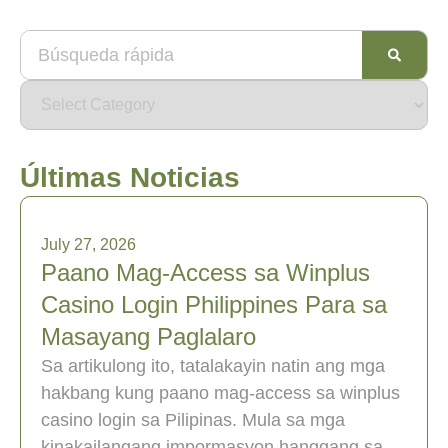
Últimas Noticias
July 27, 2026
Paano Mag-Access sa Winplus
Casino Login Philippines Para sa
Masayang Paglalaro
Sa artikulong ito, tatalakayin natin ang mga
hakbang kung paano mag-access sa winplus
casino login sa Pilipinas. Mula sa mga
kinakailangang impormasyon hanggang sa