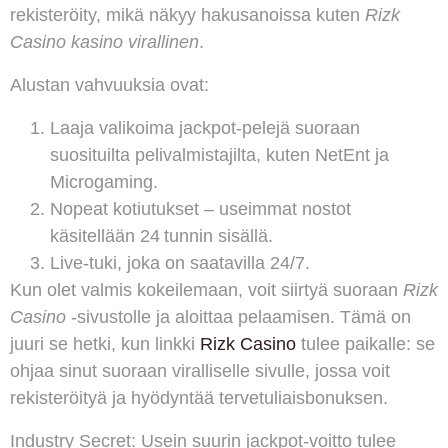
rekisteröity, mikä näkyy hakusanoissa kuten
Rizk
Casino kasino virallinen
.
Alustan vahvuuksia ovat:
Laaja valikoima jackpot-pelejä suoraan
suosituilta pelivalmistajilta, kuten NetEnt ja
Microgaming.
Nopeat kotiutukset – useimmat nostot
käsitellään 24 tunnin sisällä.
Live‑tuki, joka on saatavilla 24/7.
Kun olet valmis kokeilemaan, voit siirtyä suoraan
Rizk
Casino
-sivustolle ja aloittaa pelaamisen. Tämä on
juuri se hetki, kun linkki
Rizk Casino
tulee paikalle: se
ohjaa sinut suoraan viralliselle sivulle, jossa voit
rekisteröityä ja hyödyntää tervetuliaisbonuksen.
Industry Secret: Usein suurin jackpot-voitto tulee