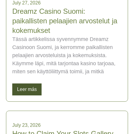
July 27, 2026
Dreamz Casino Suomi:
paikallisten pelaajien arvostelut ja
kokemukset
Tässä artikkelissa syvennymme Dreamz
Casinoon Suomi, ja kerromme paikallisten
pelaajien arvosteluista ja kokemuksista.
Käymme läpi, mitä tarjontaa kasino tarjoaa,
miten sen käyttöliittymä toimii, ja mitkä
Leer más
July 23, 2026
How to Claim Your Slots Gallery