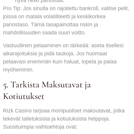
hyvä hetki panostaa.
Pro Tip: Jos sinulla on rajoitettu bankroll, valitse pelit,
joissa on matala volatiliteetti ja keskikorkea
panostaso. Tämä tasapainottaa riskin ja
mahdollisuuden saada suuri voitto.
Vastuullinen pelaaminen on tärkeää: aseta itsellesi
aikarajoituksia ja pidä taukoja. Jos huomaat
pelaavasi enemmän kuin haluat, lopeta ja palaa
myöhemmin.
5. Tarkista Maksutavat ja
Kotiutukset
Rizk Casino tarjoaa monipuoliset maksutavat, jotka
tekevät talletuksista ja kotiutuksista helppoja.
Suosituimpia vaihtoehtoja ovat: