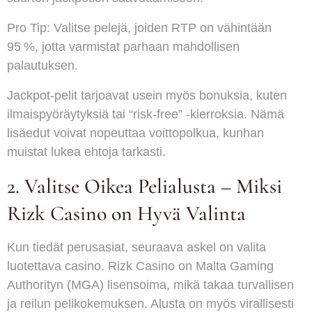
Pro Tip: Valitse pelejä, joiden RTP on vähintään
95 %, jotta varmistat parhaan mahdollisen
palautuksen.
Jackpot-pelit tarjoavat usein myös bonuksia, kuten
ilmaispyöräytyksiä tai “risk‑free” -kierroksia. Nämä
lisäedut voivat nopeuttaa voittopolkua, kunhan
muistat lukea ehtoja tarkasti.
2. Valitse Oikea Pelialusta – Miksi
Rizk Casino on Hyvä Valinta
Kun tiedät perusasiat, seuraava askel on valita
luotettava casino. Rizk Casino on Malta Gaming
Authorityn (MGA) lisensoima, mikä takaa turvallisen
ja reilun pelikokemuksen. Alusta on myös virallisesti