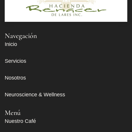
Navegación
Inicio
Servicios
Nosotros
Neuroscience & Wellness
Menú
Nuestro Café