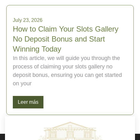
July 23, 2026
How to Claim Your Slots Gallery
No Deposit Bonus and Start
Winning Today
In this article, we will guide you through the
process of claiming your slots gallery no
deposit bonus, ensuring you can get started
on your
Leer más