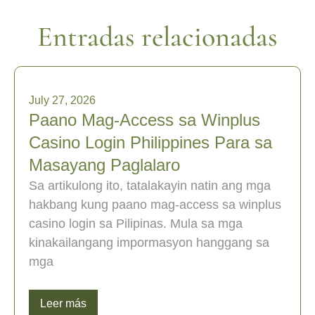
Entradas relacionadas
July 27, 2026
Paano Mag-Access sa Winplus
Casino Login Philippines Para sa
Masayang Paglalaro
Sa artikulong ito, tatalakayin natin ang mga
hakbang kung paano mag-access sa winplus
casino login sa Pilipinas. Mula sa mga
kinakailangang impormasyon hanggang sa
mga
Leer más