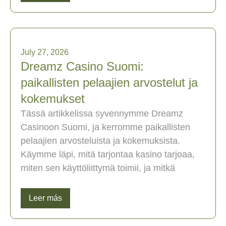
July 27, 2026
Dreamz Casino Suomi:
paikallisten pelaajien arvostelut ja
kokemukset
Tässä artikkelissa syvennymme Dreamz
Casinoon Suomi, ja kerromme paikallisten
pelaajien arvosteluista ja kokemuksista.
Käymme läpi, mitä tarjontaa kasino tarjoaa,
miten sen käyttöliittymä toimii, ja mitkä
Leer más