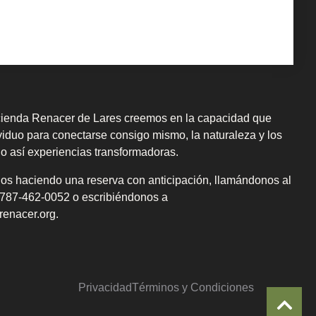
ienda Renacer de Lares creemos en la capacidad que
viduo para conectarse consigo mismo, la naturaleza y los
o así experiencias transformadoras.
nos haciendo una reserva con anticipación, llamándonos al
787-462-0052
o escribiéndonos a
enacer.org.
Privacidad
Términos y Condiciones