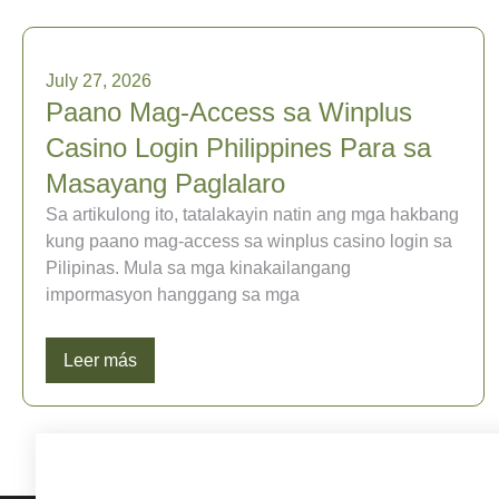
July 27, 2026
Paano Mag-Access sa Winplus
Casino Login Philippines Para sa
Masayang Paglalaro
Sa artikulong ito, tatalakayin natin ang mga hakbang
kung paano mag-access sa winplus casino login sa
Pilipinas. Mula sa mga kinakailangang
impormasyon hanggang sa mga
Leer más