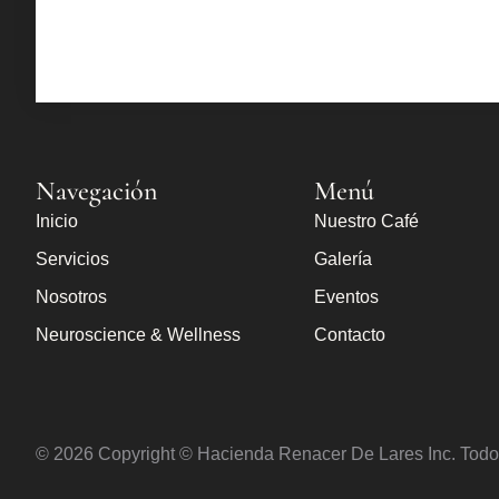
Navegación
Menú
Inicio
Nuestro Café
Servicios
Galería
Nosotros
Eventos
Neuroscience & Wellness
Contacto
© 2026 Copyright © Hacienda Renacer De Lares Inc. Todo