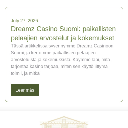
July 27, 2026
Dreamz Casino Suomi: paikallisten
pelaajien arvostelut ja kokemukset
Tässä artikkelissa syvennymme Dreamz Casinoon
Suomi, ja kerromme paikallisten pelaajien
arvosteluista ja kokemuksista. Käymme läpi, mitä
tarjontaa kasino tarjoaa, miten sen käyttöliittymä
toimii, ja mitkä
Leer más