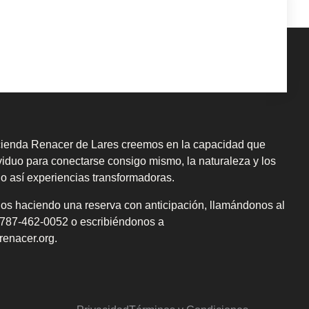
ienda Renacer de Lares creemos en la capacidad que
viduo para conectarse consigo mismo, la naturaleza y los
o así experiencias transformadoras.
nos haciendo una reserva con anticipación, llamándonos al
787-462-0052
o escribiéndonos a
enacer.org.