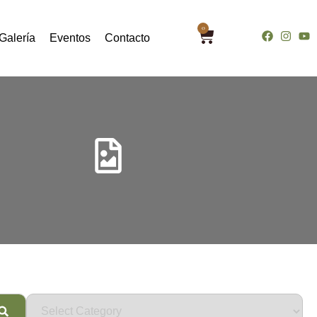
0
Galería
Eventos
Contacto