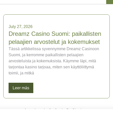
July 27, 2026
Dreamz Casino Suomi: paikallisten
pelaajien arvostelut ja kokemukset
Tässä artikkelissa syvennymme Dreamz Casinoon
Suomi, ja kerromme paikallisten pelaajien
arvosteluista ja kokemuksista. Käymme läpi, mitä
tarjontaa kasino tarjoaa, miten sen käyttöliittymä
toimii, ja mitkä
Leer más
Anterior
1
2
3
4
5
Siguiente