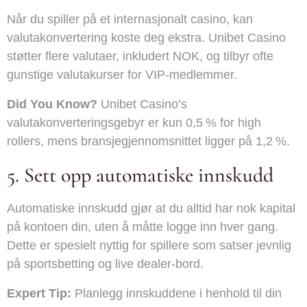
Når du spiller på et internasjonalt casino, kan
valutakonvertering koste deg ekstra. Unibet Casino
støtter flere valutaer, inkludert NOK, og tilbyr ofte
gunstige valutakurser for VIP‑medlemmer.
Did You Know?
Unibet Casino’s
valutakonverteringsgebyr er kun 0,5 % for high
rollers, mens bransjegjennomsnittet ligger på 1,2 %.
5. Sett opp automatiske innskudd
Automatiske innskudd gjør at du alltid har nok kapital
på kontoen din, uten å måtte logge inn hver gang.
Dette er spesielt nyttig for spillere som satser jevnlig
på sportsbetting og live dealer‑bord.
Expert Tip:
Planlegg innskuddene i henhold til din