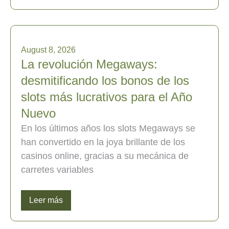
August 8, 2026
La revolución Megaways:
desmitificando los bonos de los
slots más lucrativos para el Año
Nuevo
En los últimos años los slots Megaways se
han convertido en la joya brillante de los
casinos online, gracias a su mecánica de
carretes variables
Leer más