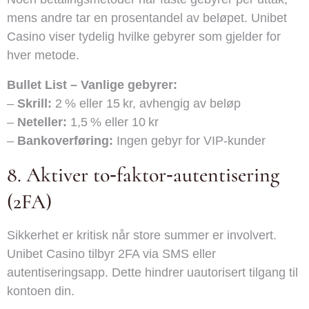
mens andre tar en prosentandel av beløpet. Unibet
Casino viser tydelig hvilke gebyrer som gjelder for
hver metode.
Bullet List – Vanlige gebyrer:
–
Skrill:
2 % eller 15 kr, avhengig av beløp
–
Neteller:
1,5 % eller 10 kr
–
Bankoverføring:
Ingen gebyr for VIP‑kunder
8. Aktiver to‑faktor‑autentisering
(2FA)
Sikkerhet er kritisk når store summer er involvert.
Unibet Casino tilbyr 2FA via SMS eller
autentiseringsapp. Dette hindrer uautorisert tilgang til
kontoen din.