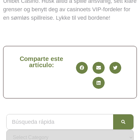
Unibet Casino. Husk alltid å spille ansvarlig, sett klare
grenser og benytt deg av casinoets VIP‑fordeler for
en sømløs spillreise. Lykke til ved bordene!
Comparte este
artículo: