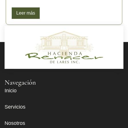
Leer más
Navegación
Inicio
Servicios
Nosotros