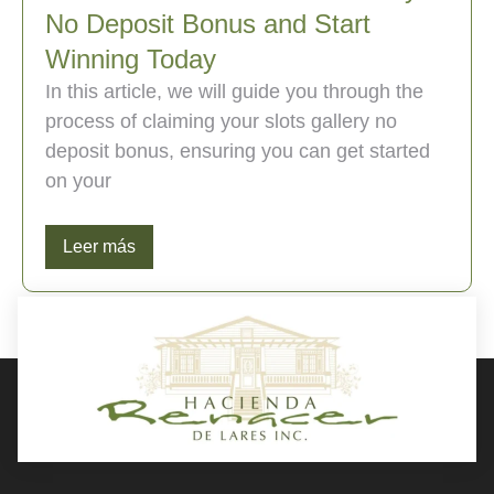
No Deposit Bonus and Start
Winning Today
In this article, we will guide you through the
process of claiming your slots gallery no
deposit bonus, ensuring you can get started
on your
Leer más