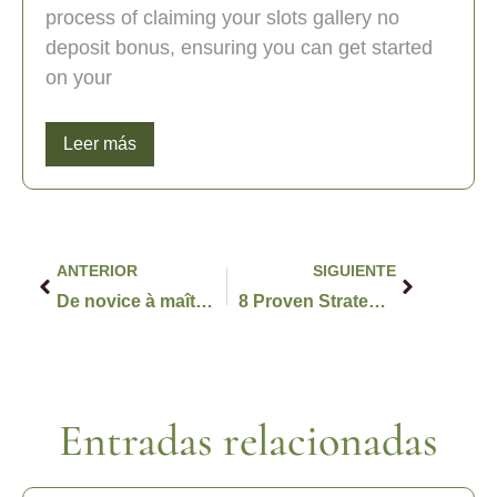
process of claiming your slots gallery no
deposit bonus, ensuring you can get started
on your
Leer más
ANTERIOR
SIGUIENTE
De novice à maître du jackpot – le parcours gagnant d’un joueur de machines à sous grâce à la gestion du risque et aux programmes de fidélité
8 Proven Strategies to Find Real Connections with Latina Singles on Jjskitchen.Ca
Entradas relacionadas