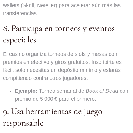
wallets (Skrill, Neteller) para acelerar aún más las
transferencias.
8. Participa en torneos y eventos
especiales
El casino organiza torneos de slots y mesas con
premios en efectivo y giros gratuitos. Inscribirte es
fácil: solo necesitas un depósito mínimo y estarás
compitiendo contra otros jugadores.
Ejemplo:
Torneo semanal de
Book of Dead
con
premio de 5 000 € para el primero.
9. Usa herramientas de juego
responsable