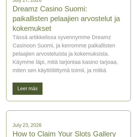
July 27, 2026
Dreamz Casino Suomi:
paikallisten pelaajien arvostelut ja
kokemukset
Tässä artikkelissa syvennymme Dreamz
Casinoon Suomi, ja kerromme paikallisten
pelaajien arvosteluista ja kokemuksista.
Käymme läpi, mitä tarjontaa kasino tarjoaa,
miten sen käyttöliittymä toimii, ja mitkä
Leer más
July 23, 2026
How to Claim Your Slots Gallery