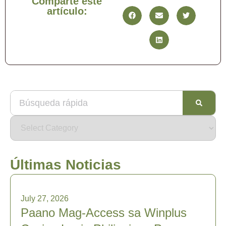
Comparte este
artículo:
Últimas Noticias
July 27, 2026
Paano Mag-Access sa Winplus